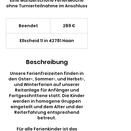
Eine wunderschöne Ferienwoche
ohne Turnierteilnahme im Anschluss
289
Euro
Beendet
B
289 €
e
e
Ellscheid 11 in 42781 Haan
n
d
e
t
Beschreibung
Unsere Ferienfreizeiten finden in
den Oster-, Sommer-, und Herbst-,
und Winterferien auf unserer
Reitanlage für Anfänger und
Fortgeschrittene statt. Die Kinder
werden in homogene Gruppen
eingeteilt und dem Alter und der
Reiterfahrung entsprechend
betreut.
Für alle Ferienkinder ist das