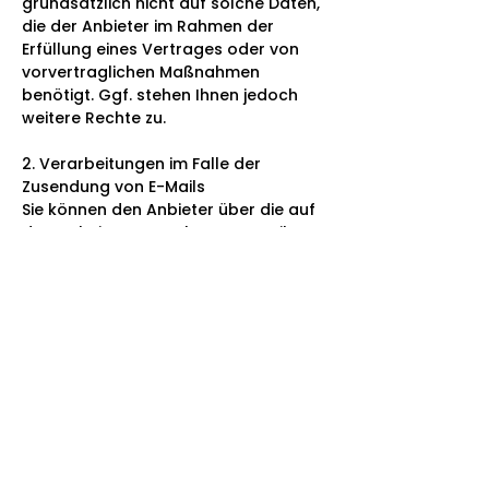
grundsätzlich nicht auf solche Daten,
die der Anbieter im Rahmen der
Erfüllung eines Vertrages oder von
vorvertraglichen Maßnahmen
benötigt. Ggf. stehen Ihnen jedoch
weitere Rechte zu.
2. Verarbeitungen im Falle der
Zusendung von E-Mails
Sie können den Anbieter über die auf
der Website angegebenen E-Mail
Adressen kontaktieren. Der Anbieter
verarbeitet die von Ihnen mitgeteilten
Daten zur Beantwortung Ihrer
Kontaktanfrage.
Datenerhebungen (Bestandsdaten)
- Vor- und Nachname
- Firma
- Straße
- PLZ
- Ort