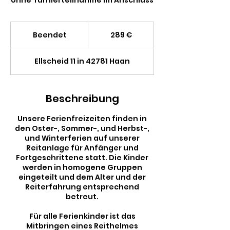
289
Euro
Beendet
B
289 €
e
e
Ellscheid 11 in 42781 Haan
n
d
e
t
Beschreibung
Unsere Ferienfreizeiten finden in
den Oster-, Sommer-, und Herbst-,
und Winterferien auf unserer
Reitanlage für Anfänger und
Fortgeschrittene statt. Die Kinder
werden in homogene Gruppen
eingeteilt und dem Alter und der
Reiterfahrung entsprechend
betreut.
Für alle Ferienkinder ist das
Mitbringen eines Reithelmes