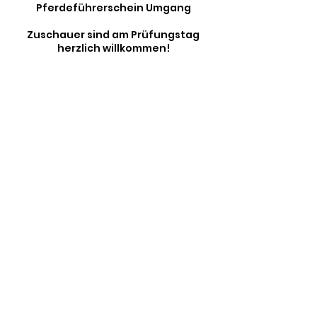
Pferdeführerschein Umgang
Zuschauer sind am Prüfungstag
herzlich willkommen!
Liebe Grüße
Familie Völker
Bevorstehende Sessions