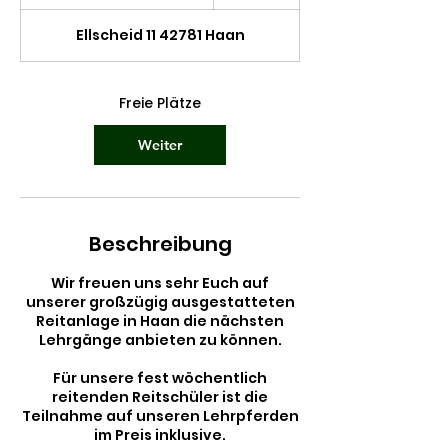
e
g
Ellscheid 11 42781 Haan
i
n
n
t
Freie Plätze
a
m
Weiter
:
8
.
N
o
Beschreibung
v
.
Wir freuen uns sehr Euch auf
unserer großzügig ausgestatteten
Reitanlage in Haan die nächsten
Lehrgänge anbieten zu können.
Für unsere fest wöchentlich
reitenden Reitschüler ist die
Teilnahme auf unseren Lehrpferden
im Preis inklusive.